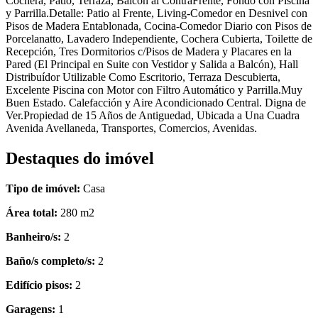
Cochera, Patio, Terraza, Balcón al ContraFrente, Fondo con Piscina
y Parrilla.Detalle: Patio al Frente, Living-Comedor en Desnivel con
Pisos de Madera Entablonada, Cocina-Comedor Diario con Pisos de
Porcelanatto, Lavadero Independiente, Cochera Cubierta, Toilette de
Recepción, Tres Dormitorios c/Pisos de Madera y Placares en la
Pared (El Principal en Suite con Vestidor y Salida a Balcón), Hall
Distribuídor Utilizable Como Escritorio, Terraza Descubierta,
Excelente Piscina con Motor con Filtro Automático y Parrilla.Muy
Buen Estado. Calefacción y Aire Acondicionado Central. Digna de
Ver.Propiedad de 15 Años de Antiguedad, Ubicada a Una Cuadra
Avenida Avellaneda, Transportes, Comercios, Avenidas.
Destaques do imóvel
Tipo de imóvel:
Casa
Área total:
280 m2
Banheiro/s:
2
Baño/s completo/s:
2
Edifício pisos:
2
Garagens:
1