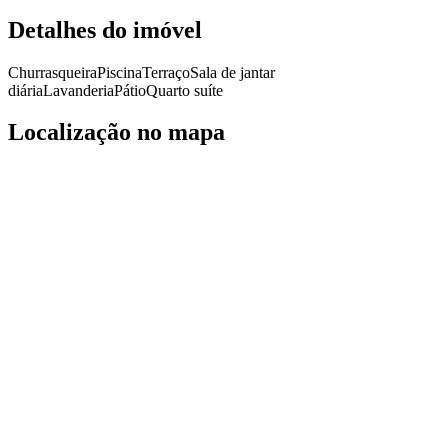
Detalhes do imóvel
Churrasqueira
Piscina
Terraço
Sala de jantar
diária
Lavanderia
Pátio
Quarto suíte
Localização no mapa