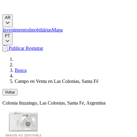
AR
Investimentos
Imobiliárias
Mapa
PT
Publicar
Registrar
Busca
Campo en Venta en Las Colonias, Santa Fé
Voltar
Colonia Ituzaingo
, Las Colonias, Santa Fe, Argentina