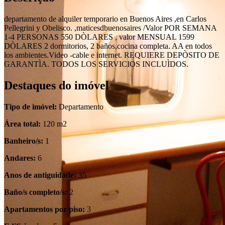
departamento de alquiler temporario en Buenos Aires ,en Carlos
Pellegrini y Obelisco. ,maticesdbuenosaires /Valor POR SEMANA
1-4 PERSONAS 550 DÒLARES , valor MENSUAL 1599
DÒLARES 2 dormitorios, 2 baños,cocina completa. AA en todos
los ambientes.Video -cable e internet. REQUIERE DEPÒSITO DE
GARANTÌA. TODOS LOS SERVICIOS INCLUÌDOS.
Destaques do imóvel
Tipo de imóvel:
Departamento
Área total:
120 m2
Banheiro/s:
1
Andares:
6
Anos de antiguidade:
35
Baño/s completo/s:
2
Apartamentos por piso:
3