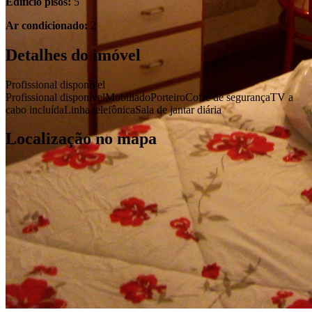
Edifício pisos:
5
Ar condicionado:
2
Detalhes do imóvel
Profissional disponível
Profissional disponível
Mobiliado
Porteiro
Cofre de segurança
TV a
cabo incluída
Linha telefônica
Sala de jantar diária
Localização no mapa