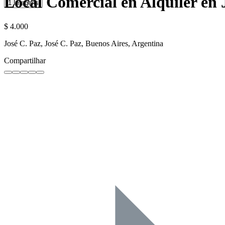
Local Comercial en Alquiler en 
1 Imagens
$ 4.000
José C. Paz, José C. Paz, Buenos Aires, Argentina
Compartilhar