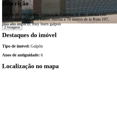
Descrição
Galpon de 300 metros, cortinas de 5 metros de alto, oficina con
baño, vestuarios con 2 baños, alarma a 70 metros de la Ruta 197,
piso alto impacto, muy buen galpon
2 Imagens
Destaques do imóvel
Tipo de imóvel:
Galpón
Anos de antiguidade:
6
Localização no mapa