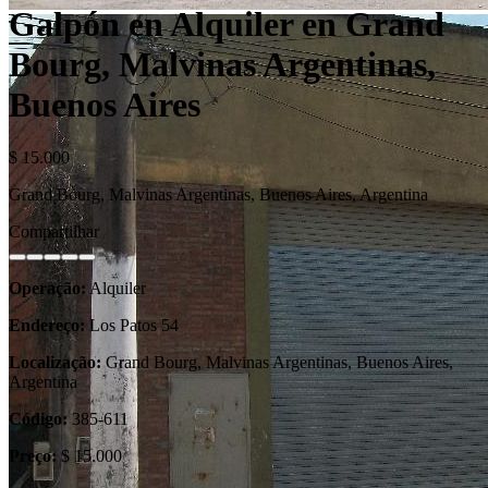
Galpón en Alquiler en Grand
Bourg, Malvinas Argentinas,
Buenos Aires
$ 15.000
Grand Bourg, Malvinas Argentinas, Buenos Aires, Argentina
Compartilhar
Operação:
Alquiler
Endereço:
Los Patos 54
Localização:
Grand Bourg, Malvinas Argentinas, Buenos Aires,
Argentina
Código:
385-611
Preço:
$ 15.000