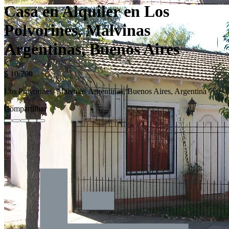
Casa en Alquiler en Los
Polvorines, Malvinas
Argentinas, Buenos Aires
$ 10.700
Los Polvorines, Malvinas Argentinas, Buenos Aires, Argentina
Compartilhar