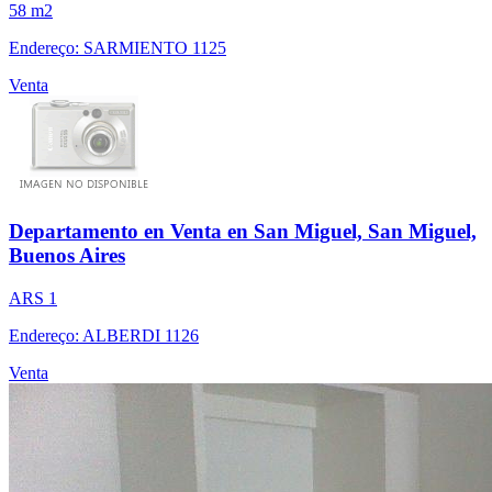
58 m2
Endereço: SARMIENTO 1125
Venta
Departamento en Venta en San Miguel, San Miguel,
Buenos Aires
ARS 1
Endereço: ALBERDI 1126
Venta