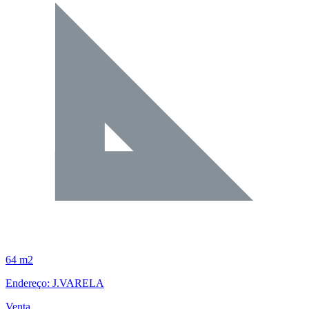
64 m2
Endereço: J.VARELA
Venta