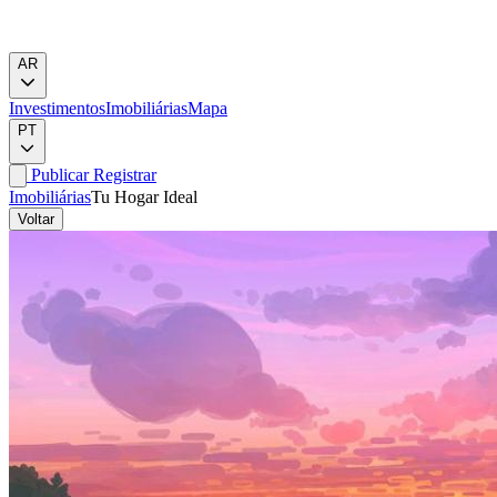
AR
Investimentos
Imobiliárias
Mapa
PT
Publicar
Registrar
Imobiliárias
Tu Hogar Ideal
Voltar