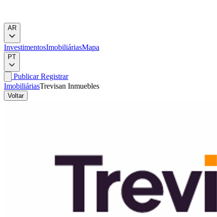
AR
Investimentos
Imobiliárias
Mapa
PT
Publicar
Registrar
Imobiliárias
Trevisan Inmuebles
Voltar