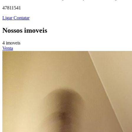
47811541
Ligar
Contatar
Nossos imoveis
4 imoveis
Venta