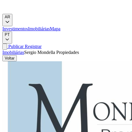
AR
Investimentos
Imobiliárias
Mapa
PT
Publicar
Registrar
Imobiliárias
Sergio Mondella Propiedades
Voltar