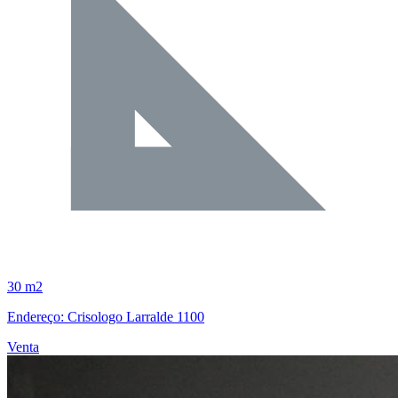
30 m2
Endereço: Crisologo Larralde 1100
Venta