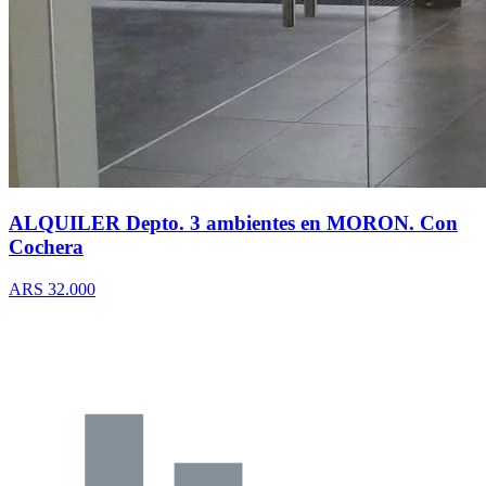
ALQUILER Depto. 3 ambientes en MORON. Con
Cochera
ARS 32.000