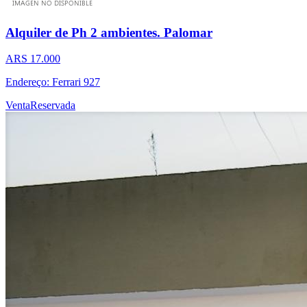
Alquiler de Ph 2 ambientes. Palomar
ARS 17.000
Endereço: Ferrari 927
Venta
Reservada