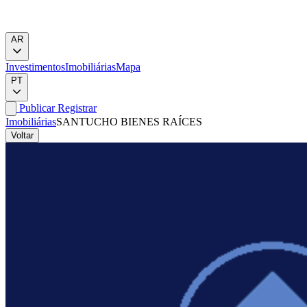
AR
Investimentos
Imobiliárias
Mapa
PT
Publicar
Registrar
Imobiliárias
SANTUCHO BIENES RAÍCES
Voltar