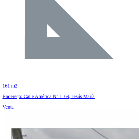
161 m2
Endereço: Calle América N° 1169, Jesús María
Venta