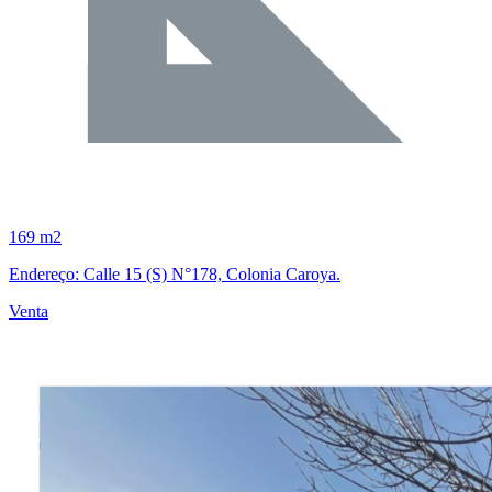
169 m2
Endereço: Calle 15 (S) N°178, Colonia Caroya.
Venta