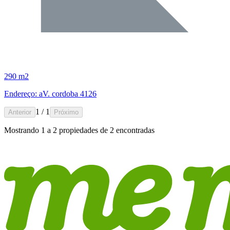
290 m2
Endereço: aV. cordoba 4126
1 / 1
Anterior
Próximo
Mostrando
1
a
2
propiedades de
2
encontradas