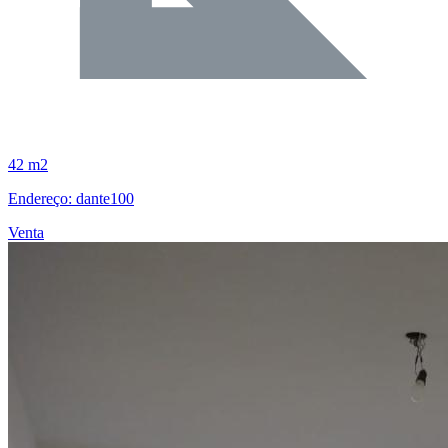
42 m2
Endereço: dante100
Venta