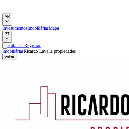
AR
Investimentos
Imobiliárias
Mapa
PT
Publicar
Registrar
Imobiliárias
Ricardo Lavalle propiedades
Voltar