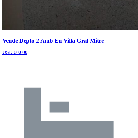
Vende Depto 2 Amb En Villa Gral Mitre
USD 60.000