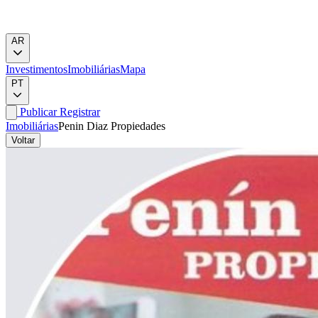
AR
Investimentos
Imobiliárias
Mapa
PT
Publicar
Registrar
Imobiliárias
Penin Diaz Propiedades
Voltar