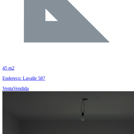
45 m2
Endereço: Lavalle 587
Venta
Vendida