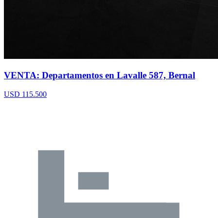
VENTA: Departamentos en Lavalle 587, Bernal
USD 115.500