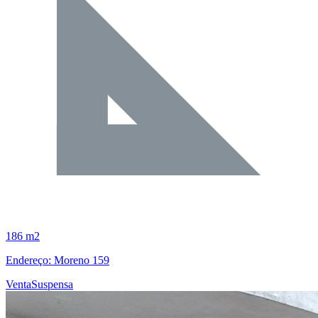
186 m2
Endereço: Moreno 159
Venta
Suspensa