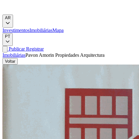
AR
Investimentos
Imobiliárias
Mapa
PT
Publicar
Registrar
Imobiliárias
Pavon Amorin Propiedades Arquitectura
Voltar