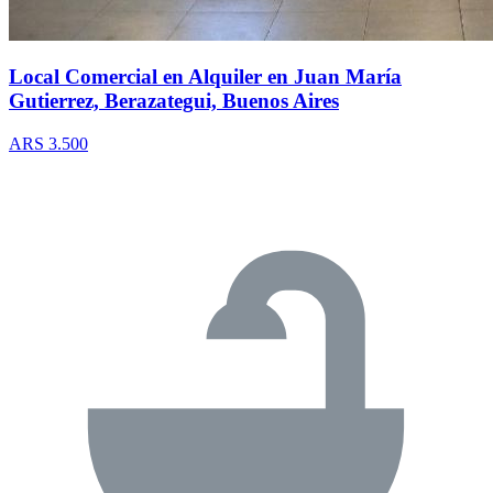
Local Comercial en Alquiler en Juan María
Gutierrez, Berazategui, Buenos Aires
ARS 3.500