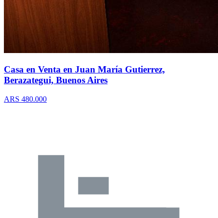
Casa en Venta en Juan María Gutierrez,
Berazategui, Buenos Aires
ARS 480.000