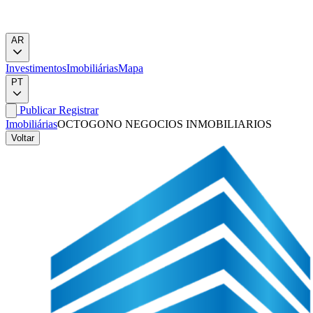
AR
Investimentos
Imobiliárias
Mapa
PT
Publicar
Registrar
Imobiliárias
OCTOGONO NEGOCIOS INMOBILIARIOS
Voltar