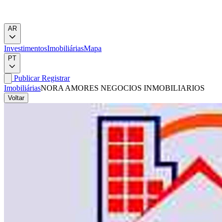
AR
Investimentos
Imobiliárias
Mapa
PT
Publicar
Registrar
Imobiliárias
NORA AMORES NEGOCIOS INMOBILIARIOS
Voltar