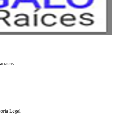
arracas
soría Legal