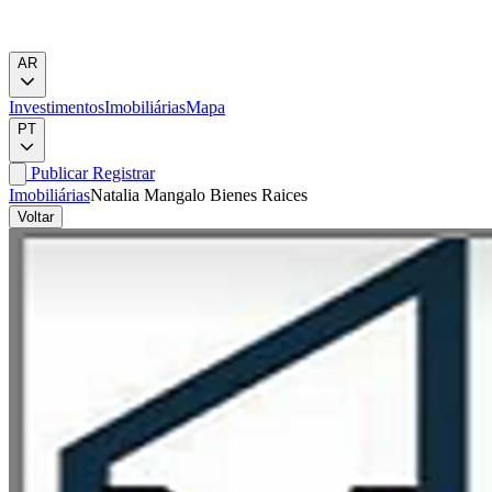
AR
Investimentos
Imobiliárias
Mapa
PT
Publicar
Registrar
Imobiliárias
Natalia Mangalo Bienes Raices
Voltar