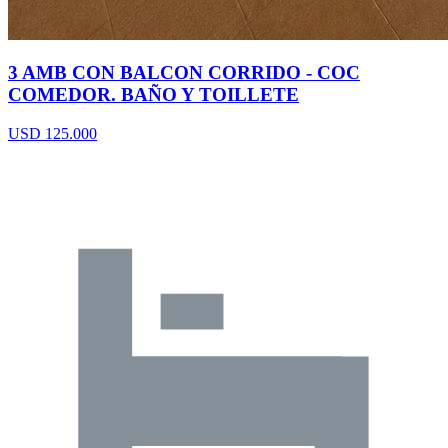
3 AMB CON BALCON CORRIDO - COC
COMEDOR. BAÑO Y TOILLETE
USD 125.000