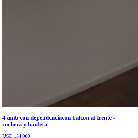
4 amb con dependenciacon balcon al frente -
cochera y baulera
USD 164.000