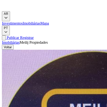
AR
Investimentos
Imobiliárias
Mapa
PT
Publicar
Registrar
Imobiliárias
Meilij Propiedades
Voltar