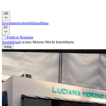
AR
Investimentos
Imobiliárias
Mapa
PT
Publicar
Registrar
Imobiliárias
Luciana Moreno Mochi Inmobiliaria
Voltar