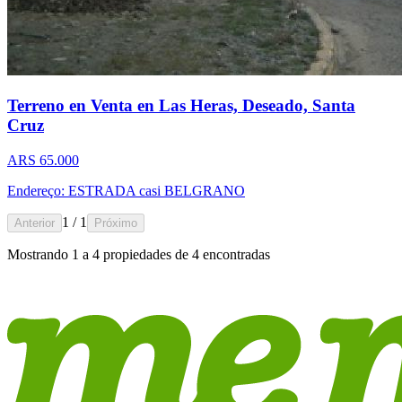
Terreno en Venta en Las Heras, Deseado, Santa
Cruz
ARS 65.000
Endereço: ESTRADA casi BELGRANO
1 / 1
Anterior
Próximo
Mostrando
1
a
4
propiedades de
4
encontradas