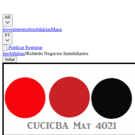
AR
Investimentos
Imobiliárias
Mapa
PT
Publicar
Registrar
Imobiliárias
JRobledo Negocios Inmobiliarios
Voltar