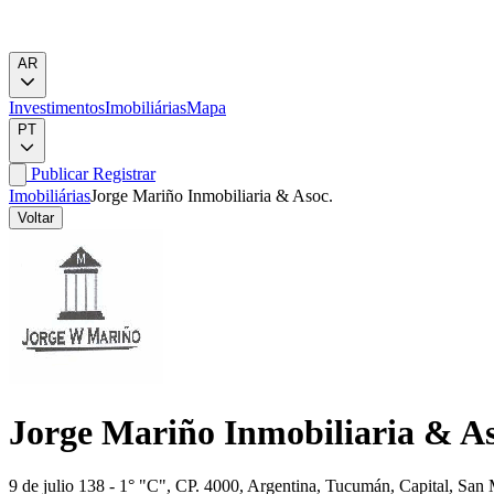
AR
Investimentos
Imobiliárias
Mapa
PT
Publicar
Registrar
Imobiliárias
Jorge Mariño Inmobiliaria & Asoc.
Voltar
Jorge Mariño Inmobiliaria & As
9 de julio 138 - 1° "C", CP. 4000, Argentina, Tucumán, Capital, Sa