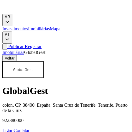
AR
Investimentos
Imobiliárias
Mapa
PT
Publicar
Registrar
Imobiliárias
GlobalGest
Voltar
GlobalGest
colon, CP. 38400, España, Santa Cruz de Tenerife, Tenerife, Puerto
de la Cruz
922380000
Ligar
Contatar