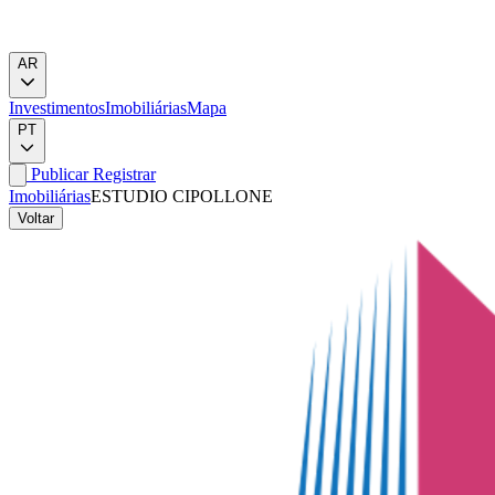
AR
Investimentos
Imobiliárias
Mapa
PT
Publicar
Registrar
Imobiliárias
ESTUDIO CIPOLLONE
Voltar