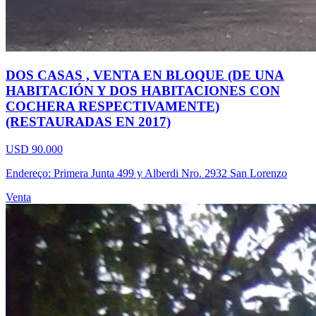
DOS CASAS , VENTA EN BLOQUE (DE UNA
HABITACIÓN Y DOS HABITACIONES CON
COCHERA RESPECTIVAMENTE)
(RESTAURADAS EN 2017)
USD 90.000
Endereço: Primera Junta 499 y Alberdi Nro. 2932 San Lorenzo
Venta