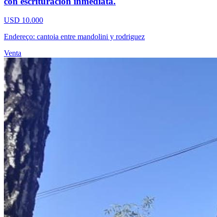
con escrituración inmediata.
USD 10.000
Endereço: cantoia entre mandolini y rodriguez
Venta