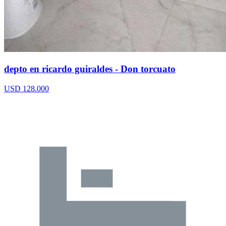
depto en ricardo guiraldes - Don torcuato
USD 128.000