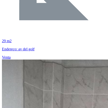
29 m2
Endereço: av del golf
Venta