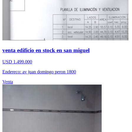
venta edificio en stock en san miguel
USD 1.499.000
Endereço: av juan domingo peron 1800
Venta