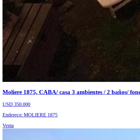
Moliere 1875, CABA/ casa 3 ambientes / 2 baños/ fond
USD 350.000
Endereço: MOLIERE 1875
Venta