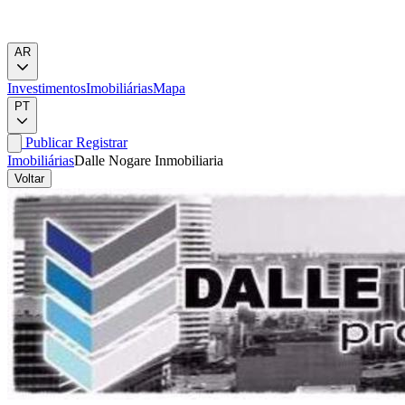
AR
Investimentos
Imobiliárias
Mapa
PT
Publicar
Registrar
Imobiliárias
Dalle Nogare Inmobiliaria
Voltar