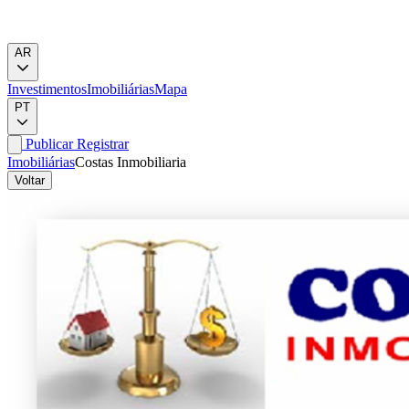
AR
Investimentos
Imobiliárias
Mapa
PT
Publicar
Registrar
Imobiliárias
Costas Inmobiliaria
Voltar