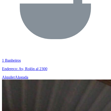
1 Banheiros
Endereço: Av, Rolón al 2300
Alquiler
Alugada