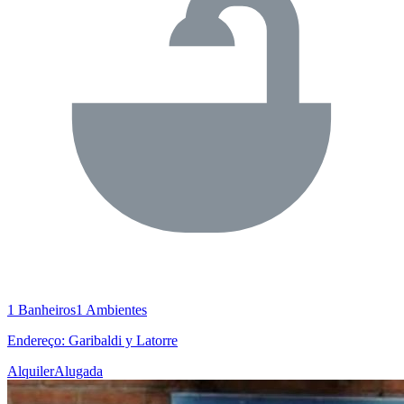
1 Banheiros
1 Ambientes
Endereço: Garibaldi y Latorre
Alquiler
Alugada