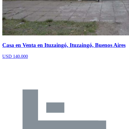
Casa en Venta en Ituzaingó, Ituzaingó, Buenos Aires
USD 140.000