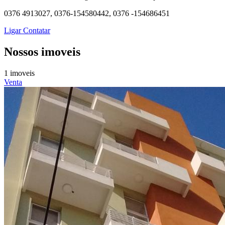
0376 4913027, 0376-154580442, 0376 -154686451
Ligar
Contatar
Nossos imoveis
1 imoveis
Venta