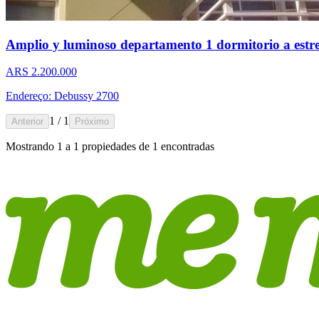
Amplio y luminoso departamento 1 dormitorio a estr
ARS 2.200.000
Endereço: Debussy 2700
1 / 1
Anterior
Próximo
Mostrando
1
a
1
propiedades de
1
encontradas