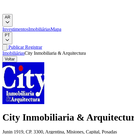
AR
Investimentos
Imobiliárias
Mapa
PT
Publicar
Registrar
Imobiliárias
City Inmobiliaria & Arquitectura
Voltar
City Inmobiliaria & Arquitectu
Junin 1919, CP. 3300, Argentina, Misiones, Capital, Posadas