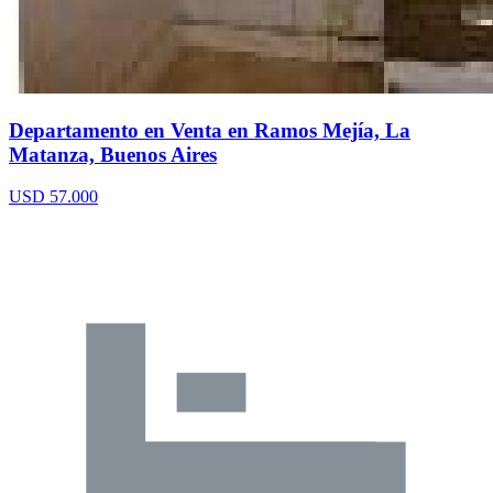
Departamento en Venta en Ramos Mejía, La
Matanza, Buenos Aires
USD 57.000