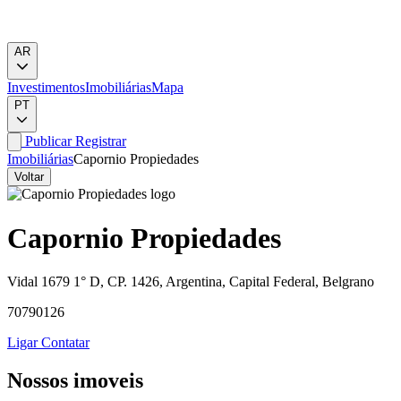
AR
Investimentos
Imobiliárias
Mapa
PT
Publicar
Registrar
Imobiliárias
Capornio Propiedades
Voltar
Capornio Propiedades
Vidal 1679 1° D, CP. 1426, Argentina, Capital Federal, Belgrano
70790126
Ligar
Contatar
Nossos imoveis