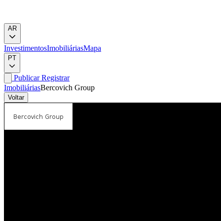
AR
Investimentos
Imobiliárias
Mapa
PT
Publicar
Registrar
Imobiliárias
Bercovich Group
Voltar