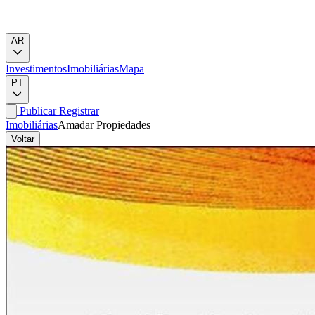
AR
Investimentos
Imobiliárias
Mapa
PT
Publicar
Registrar
Imobiliárias
Amadar Propiedades
Voltar