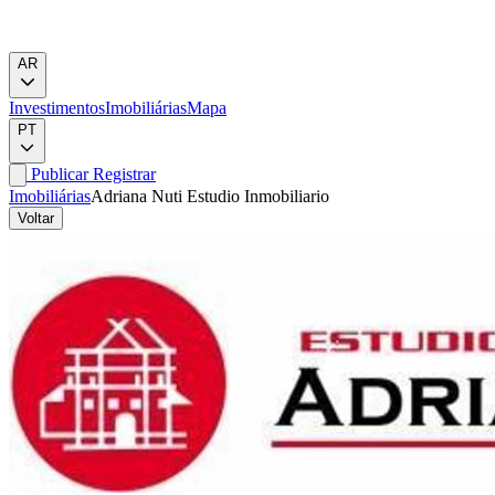
AR
Investimentos
Imobiliárias
Mapa
PT
Publicar
Registrar
Imobiliárias
Adriana Nuti Estudio Inmobiliario
Voltar