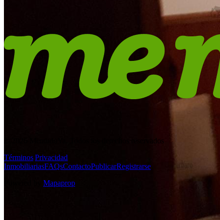
© 2026 MemudoYa. Todos los derechos reservados
Términos
|
Privacidad
Inmobiliarias
FAQs
Contacto
Publicar
Registrarse
Powered by
Mapaprop