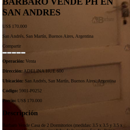
BARBARO VENDE PH EN
SAN ANDRES
US$ 170.000
San Andrés, San Martín, Buenos Aires, Argentina
Compartir
Operación:
Venta
Dirección:
ADELINA HUE 600
Ubicación:
San Andrés, San Martín, Buenos Aires, Argentina
Código:
5901-P0252
Precio:
US$ 170.000
Descripción
Barbaro Vende Casa de 2 Dormitorios (medidas: 3.5 x 3.5 y 3.5 x