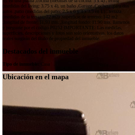
3), en una planta ,cocina (medidas de la cocina: 5 x 4) , living
(medidas del living: 3.75 x 4), un baño ,Garage ,Cochera ,para dos
autos ,patio (medidas del patio: 2.5 x 6 y 3 x 3.5 en L) , terraza
(medidas de la terraza: 72 m2) ,superficie de terreno: 142 m2
,longitud de frente: 11.93 mts. ,longitud fondo: 11.90 mts. llamenos
y pregunte por el codigo P0252 IMPORTANTE: Las medidas,
superficies, descripciones y fotos son solo orientativas. los datos
reales surgirán del título de propiedad del inmueble.
Destacados del inmueble
Tipo de inmueble:
Casa
Ubicación en el mapa