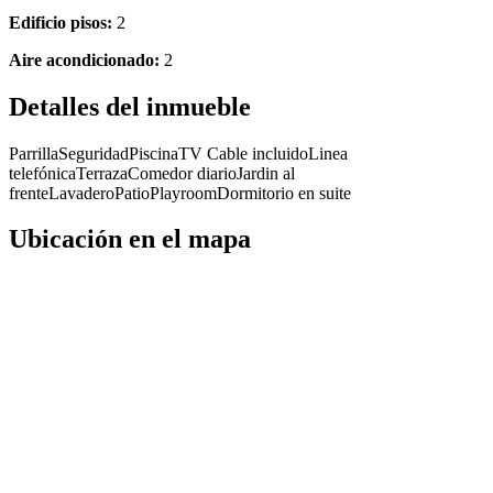
Edificio pisos:
2
Aire acondicionado:
2
Detalles del inmueble
Parrilla
Seguridad
Piscina
TV Cable incluido
Linea
telefónica
Terraza
Comedor diario
Jardin al
frente
Lavadero
Patio
Playroom
Dormitorio en suite
Ubicación en el mapa