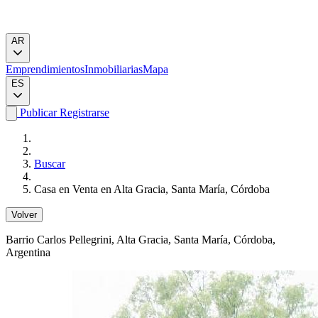
AR
Emprendimientos
Inmobiliarias
Mapa
ES
Publicar
Registrarse
Buscar
Casa en Venta en Alta Gracia, Santa María, Córdoba
Volver
Barrio Carlos Pellegrini
, Alta Gracia, Santa María, Córdoba,
Argentina