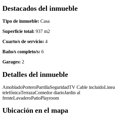
Destacados del inmueble
Tipo de inmueble:
Casa
Superficie total:
937 m2
Cuarto/s de servicio:
4
Baño/s completo/s:
6
Garages:
2
Detalles del inmueble
Amoblado
Portero
Parrilla
Seguridad
TV Cable incluido
Linea
telefónica
Terraza
Comedor diario
Jardin al
frente
Lavadero
Patio
Playroom
Ubicación en el mapa