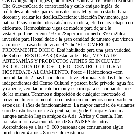
Casa Antigua tipo Inglesa, múltiples destinos, a mts. Museo Ernesto
Che GuevaraCasa de construcción y estilo antiguo inglés, de
múltiples ambientes para varios destinos. Muy buen estado. Para
decorar y realzar los detalles.Excelente ubicación Pavimento, gas
natural.Pisos: combinados calcáreos, madera, etc.Techos: chapa con
cielorraso. Hermosísimas vigas de madera para dejar a la
vista.Superficie terreno: 937 m2Superficie cubierta: 350 m2Ideal
inversión para Hostal dado a la gran cantidad de turismo que vienen
a conocer la casa donde vivió el "Che"EL COMERCIO
PROPIAMENTE DICHO: Está habilitado para una gran variedad
de Rubros: RESTO-BAR (Restaurante – Bar) VENTA DE
ARTESANÍAS Y PRODUCTOS AFINES SE INCLUYEN
PRODUCTOS DE KIOSCO, ETC. CENTRO CULTURAL
HOSPEDAJE- ALOJAMIENTO. Posee 4 Habitaciones –con
posibilidad de 2 más haciendo una leve reforma-. 3 de las habit. son
independientes del Centro Cultural y poseen baño privado, agua fría
y caliente, ventilador, calefacción y espacio para estacionar delante
de las mismas. Tenemos a disposición de cualquier interesado el
movimiento económico diario e histórico que hemos conservado en
estos casi 4 años de funcionamiento. La mayor cantidad de visitantes
son de distintos sitios de Argentina, luego de Europa y América,
aunque también llegan amigos de Asia, África y Oceanía. Han
transitado por casa ciudadanos de 85 PAÍSES distintos.
Acercándose ya a las 40, 000 personas que consumieron algún
producto en 4 años - 8 meses de existencia