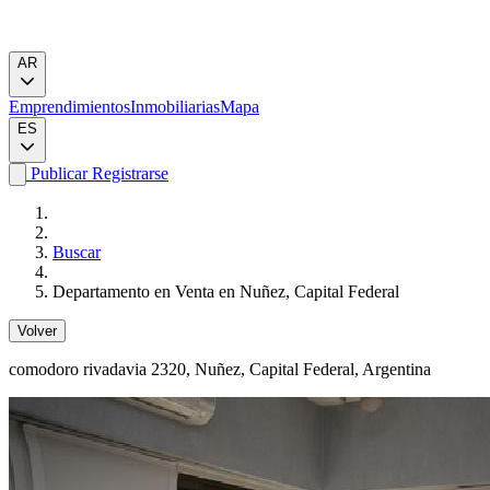
AR
Emprendimientos
Inmobiliarias
Mapa
ES
Publicar
Registrarse
Buscar
Departamento en Venta en Nuñez, Capital Federal
Volver
comodoro rivadavia 2320
, Nuñez, Capital Federal, Argentina