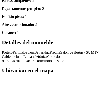
Baño/s completo/s:
2
Departamentos por piso:
2
Edificio pisos:
1
Aire acondicionado:
2
Garages:
1
Detalles del inmueble
Portero
Parrilla
Baulera
Seguridad
Piscina
Salon de fiestas / SUM
TV
Cable incluido
Linea telefónica
Comedor
diario
Alarma
Lavadero
Dormitorio en suite
Ubicación en el mapa