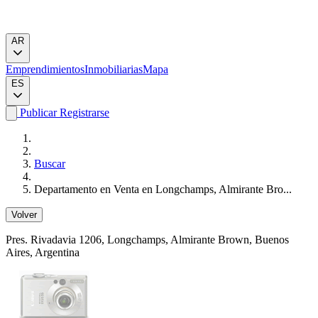
AR
Emprendimientos
Inmobiliarias
Mapa
ES
Publicar
Registrarse
Buscar
Departamento en Venta en Longchamps, Almirante Bro...
Volver
Pres. Rivadavia 1206
, Longchamps, Almirante Brown, Buenos
Aires, Argentina