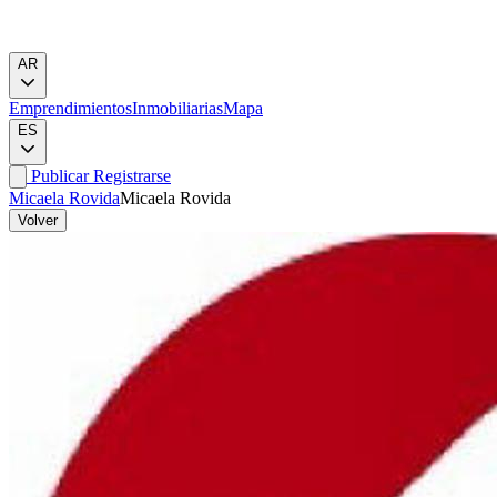
AR
Emprendimientos
Inmobiliarias
Mapa
ES
Publicar
Registrarse
Micaela Rovida
Micaela Rovida
Volver