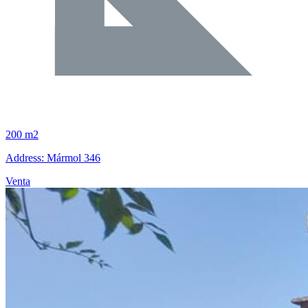
200 m2
Address: Mármol 346
Venta