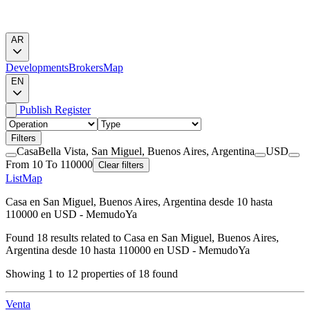
AR
Developments
Brokers
Map
EN
Publish
Register
Filters
Casa
Bella Vista, San Miguel, Buenos Aires, Argentina
USD
From 10 To 110000
Clear filters
List
Map
Casa en San Miguel, Buenos Aires, Argentina desde 10 hasta
110000 en USD - MemudoYa
Found
18
results related to
Casa en San Miguel, Buenos Aires,
Argentina desde 10 hasta 110000 en USD - MemudoYa
Showing
1
to
12
properties of
18
found
Venta