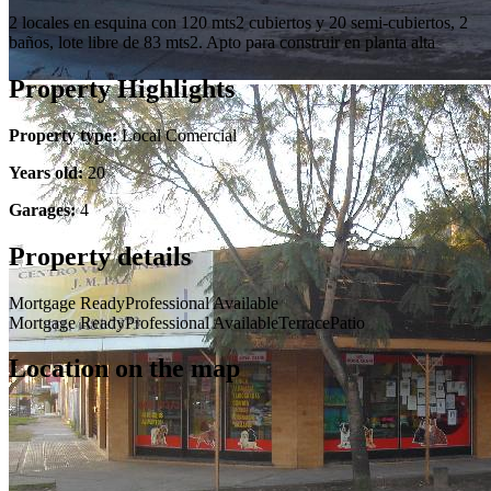
2 locales en esquina con 120 mts2 cubiertos y 20 semi-cubiertos, 2
baños, lote libre de 83 mts2. Apto para construir en planta alta
Property Highlights
Property type:
Local Comercial
Years old:
20
Garages:
4
Property details
Mortgage Ready
Professional Available
Mortgage Ready
Professional Available
Terrace
Patio
Location on the map