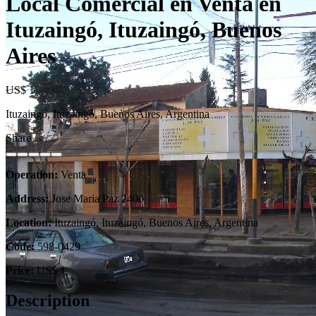
Local Comercial en Venta en
Ituzaingó, Ituzaingó, Buenos
Aires
US$ 1
Ituzaingó, Ituzaingó, Buenos Aires, Argentina
Share
Operation:
Venta
Address:
Jose Maria Paz 2400
Location:
Ituzaingó, Ituzaingó, Buenos Aires, Argentina
Code:
598-0429
Price:
US$ 1
Description