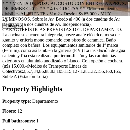
* * * VENTA DE POZO AL COSTO CON ENTREGA APROX.
DICIEMBRE 2012 * * * 40 y CUOTAS * * *Monoambientes
divisibles AL FRENTE - 51m2 - Desde u$s 65.000.- MUY
LUMINOSOS. Sobre la Av. Boedo al 400 (a dos cuadras de Av.
+2
Belgrano y a dos cuadras de Av. Independencia).
5 Images
CARACTERÌSTICAS PREVISTAS DEL DEPARTAMENTO:
La cocina se encuentra integrada, posee anafe eléctrico, mesa de
granito y grifería mono comando con pisos de cerámica. Baño
completo con bañera. Los equipamientos sanitarios de 1º marca
(Ferrum), como así también la grifería (F.V.) La instalación de agua
caliente y fría está realizada por termo-fusión y las carpinterías
exteriores en aluminio anodizado o blanco. Con opción a cochera.
(u$s 15.000.-)Medios de Transporte Lineas de
Colectivos:2,5,7,84,86,88,83,105,115,127,128,132,155,160,165,
Subte A (Estaciòn Loria)
Property Highlights
Property type:
Departamento
Floors:
12
Full bathroom/s:
1