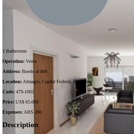
1 Bathrooms
Operation:
Venta
Address:
Boedo al 400
Location:
Almagro, Capital Federal, Argentina
Code:
479-1001
Price:
US$ 65.000
Expenses:
ARS 200
Description