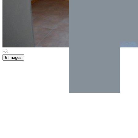
+3
6 Images