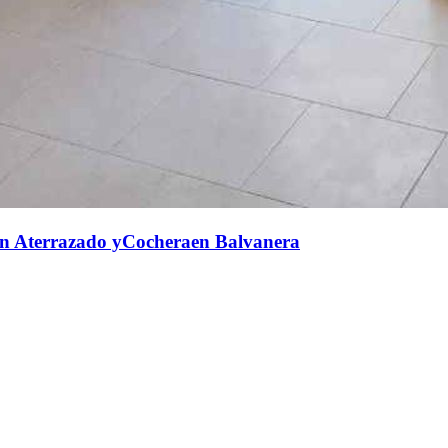
n Aterrazado yCocheraen Balvanera