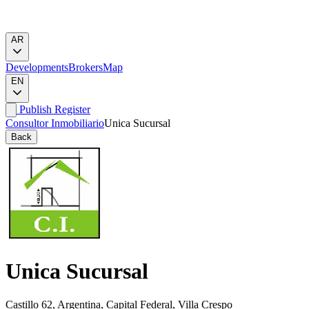
AR
Developments
Brokers
Map
EN
Publish
Register
Consultor Inmobiliario
Unica Sucursal
Back
Unica Sucursal
Castillo 62, Argentina, Capital Federal, Villa Crespo