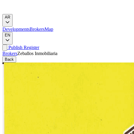
AR
Developments
Brokers
Map
EN
Publish
Register
Brokers
Zeballos Inmobiliaria
Back