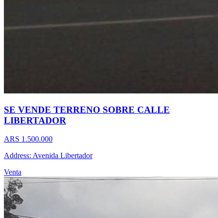
SE VENDE TERRENO SOBRE CALLE
LIBERTADOR
ARS 1.500.000
Address: Avenida Libertador
Venta