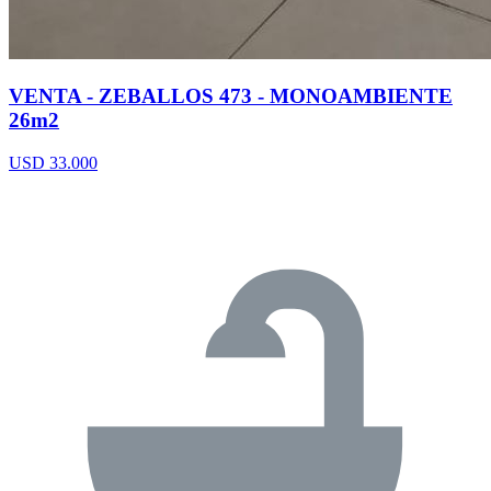
VENTA - ZEBALLOS 473 - MONOAMBIENTE
26m2
USD 33.000