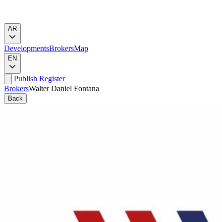
AR
Developments
Brokers
Map
EN
Publish
Register
Brokers
Walter Daniel Fontana
Back